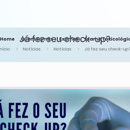
Já fez seu check-up?
Home
Quem Somos
Exames
Exame Toxicológi
Início
Notícias
Notícias
Já fez seu check-up