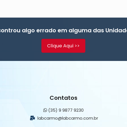
controu algo errado em alguma das Unidad
Clique Aqui >>
Contatos
(35) 9 9877 9230
labcarmo@labcarmo.com.br